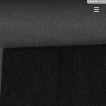
Hy-phen-a-tion