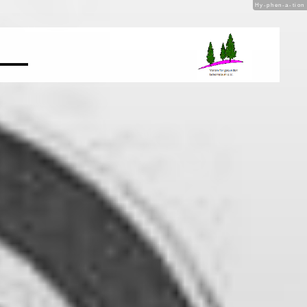
Hy-phen-a-tion