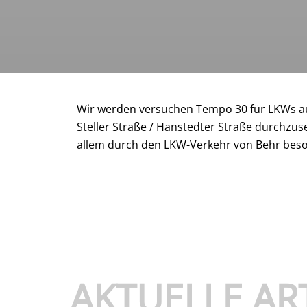
Wir werden ver­su­chen Tempo 30 für LKWs auc
Steller Straße / Han­sted­ter Straße durch­zu­set
allem durch den LKW-Ver­kehr von Behr be­son­
AKTUELLE AR