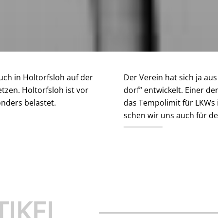
h in Hol­torf­sloh auf der
Der Verein hat sich ja aus de
­zen. Hol­torf­sloh ist vor
dorf“ ent­wi­ckelt. Einer der
ders be­las­tet.
das Tem­po­li­mit für LKWs 
schen wir uns auch für den
TIKEL