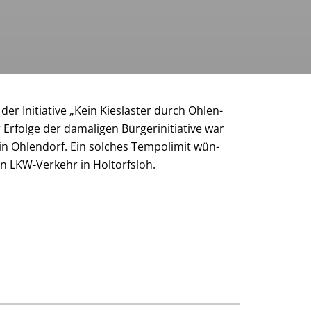
r In­itia­ti­ve „Kein Kies­las­ter durch Oh­len­
 Erfolge der da­ma­li­gen Bür­ger­initia­ti­ve war
in Oh­len­dorf. Ein solches Tem­po­li­mit wün­
 LKW-Ver­kehr in Hol­torf­sloh.