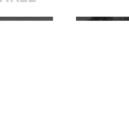
T
ERHOLU
BÄNKE
Y-Trasse
22. APR. 2025