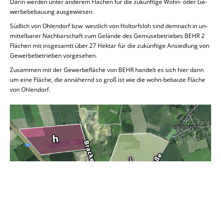
Darin werden unter anderem Flächen für die zu­künf­ti­ge Wohn- oder Ge­
wer­be­be­bau­ung aus­ge­wie­sen.
Südlich von Oh­len­dorf bzw. west­lich von Hol­torf­sloh sind demnach in un­
mit­tel­ba­rer Nach­bar­schaft zum Gelände des Ge­mü­se­be­trie­bes BEHR 2
Flächen mit ins­ge­samtt über 27 Hektar für die zu­künf­ti­ge An­sied­lung von
Ge­wer­be­be­trie­ben vor­ge­se­hen.
Zu­sam­men mit der Ge­wer­be­flä­che von BEHR handelt es sich hier dann
um eine Fläche, die an­nä­hernd so groß ist wie die wohn-be­bau­te Fläche
von Oh­len­dorf.