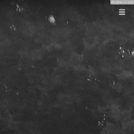
Hy-phen-a-tion