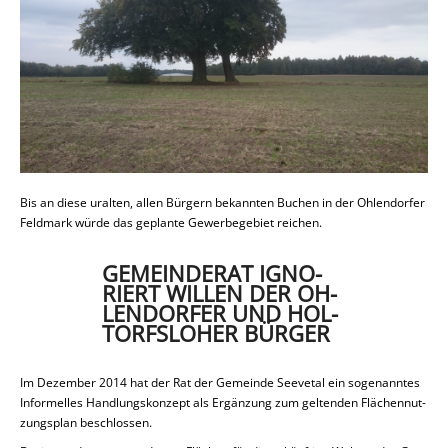
Bis an diese uralten, allen Bürgern be­kann­ten Buchen in der Oh­len­dor­fer
Feld­mark würde das ge­plan­te Ge­wer­be­ge­biet reichen.
GE­MEIN­DE­RAT IGNO­
RIERT WILLEN DER OH­
LEN­DOR­FER UND HOL­
TORF­SLO­HER BÜRGER
Im De­zem­ber 2014 hat der Rat der Ge­mein­de See­ve­tal ein so­ge­nann­tes
In­for­mel­les Hand­lungs­kon­zept als Er­gän­zung zum gel­ten­den Flä­chen­nut­
zungs­plan be­schlos­sen.