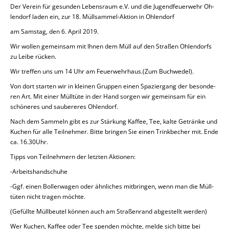
Der Verein für ge­sun­den Le­bens­raum e.V. und die Ju­gend­feu­er­wehr Oh­
len­dorf laden ein, zur
18. Müll­sam­mel-Ak­ti­on
in Oh­len­dorf
am Samstag, den 6. April 2019.
Wir wollen ge­mein­sam mit Ihnen dem Müll auf den Straßen Oh­len­dorfs
zu Leibe rücken.
Wir treffen uns um 14 Uhr am Feu­er­wehr­haus.(Zum Buch­we­del).
Von dort starten wir in kleinen Gruppen einen Spa­zier­gang der be­son­de­
ren Art.
Mit einer Müll­tü­te in der Hand sorgen wir ge­mein­sam für ein
schö­ne­res und sau­be­re­res Oh­len­dorf.
Nach dem Sammeln gibt es zur Stär­kung Kaffee, Tee, kalte Ge­trän­ke und
Kuchen für alle Teil­neh­mer. Bitte bringen Sie einen Trink­be­cher mit. Ende
ca. 16.30Uhr.
Tipps von Teil­neh­mern der letzten Ak­tio­nen:
-Ar­beits­hand­schu­he
-Ggf. einen Bol­ler­wa­gen oder ähn­li­ches mit­brin­gen, wenn man die Müll­
tü­ten nicht tragen möchte.
(Ge­füll­te Müll­beu­tel können auch am Stra­ßen­rand ab­ge­stellt werden)
Wer Kuchen, Kaffee oder Tee spenden möchte, melde sich bitte bei