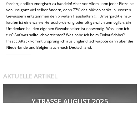
for­dert, endlich en­er­gisch zu handeln! Aber vor Allem kann jeder Ein­zel­ne
von uns ganz viel selber ändern, denn 77% des Mi­kro­plas­tiks in unseren
Ge­wäs­sern ent­stam­men den pri­va­ten Haus­hal­ten !!!!!
Un­ver­packt ein­zu­
kau­fen ist eine wahre Her­aus­for­de­rung oder oft gänz­lich un­mög­lich. Ein
Um­den­ken bei den eigenen Ge­wohn­hei­ten ist not­wen­dig.
Was kann ich
tun? Auf was sollte ich ver­zich­ten? Was habe ich beim Einkauf dabei?
Plastic Attack kommt ur­sprüng­lich aus England, schwapp­te dann über die
Nie­der­lan­de und Belgien auch nach Deutsch­land.
AKTUELLE ARTIKEL
Y-TRASSE AUGUST 2025