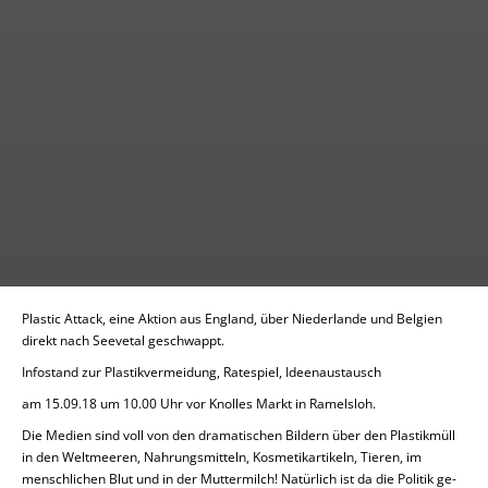
Plastic Attack, eine Aktion aus England, über Nie­der­lan­de und Belgien
direkt nach See­ve­tal ge­schwappt.
In­fo­stand zur Plas­tik­ver­mei­dung, Ra­te­spiel, Ide­en­aus­tausch
am 15.09.18 um 10.00 Uhr vor Knolles Markt in Ra­mels­loh.
Die Medien sind voll von den dra­ma­ti­schen Bildern über den Plas­tik­müll
in den Welt­mee­ren, Nah­rungs­mit­teln, Kos­me­tik­ar­ti­keln, Tieren, im
mensch­li­chen Blut und in der Mut­ter­milch!
Na­tür­lich ist da die Politik ge­