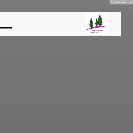
Hy-phen-a-tion