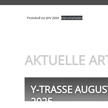
Pro­to­koll zur JHV 2024
Her­un­ter­la­den
AKTUELLE AR
Y-TRASSE AUGUS
2025