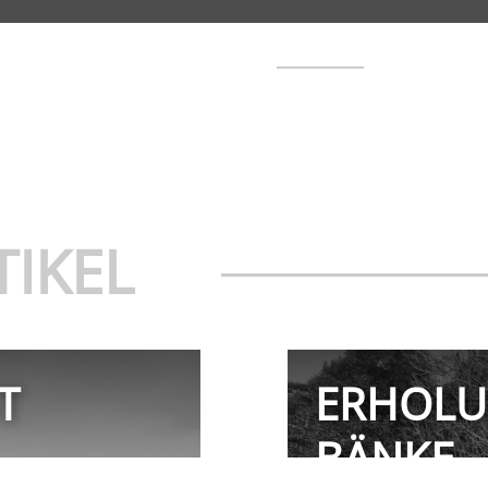
TIKEL
T
ERHOLU
BÄNKE