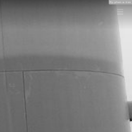
Hy-phen-a-tion