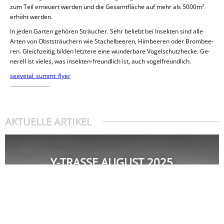
zum Teil er­neu­ert werden und die Ge­samt­flä­che auf mehr als 5000m²
erhöht werden.
In jeden Garten gehören Sträu­cher. Sehr beliebt bei In­sek­ten sind alle
Arten von Obst­sträu­chern wie Sta­chel­bee­ren, Him­bee­ren oder Brom­bee­
ren. Gleich­zei­tig bilden letz­te­re eine wun­der­ba­re Vo­gel­schutz­he­cke. Ge­
ne­rell ist vieles, was in­sek­ten-freund­lich ist, auch vo­gel­freund­lich.
see­ve­tal_­summ­t_fly­er
AKTUELLE ARTIKEL
Y-TRASSE AUGUST 2025