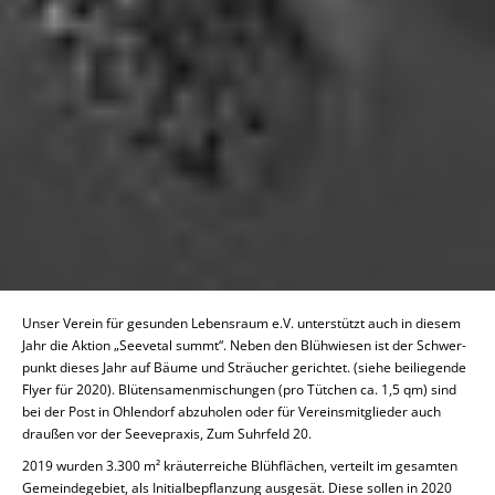
Unser Verein für ge­sun­den Le­bens­raum e.V. un­ter­stützt auch in diesem
Jahr die Aktion „See­ve­tal summt“. Neben den Blüh­wie­sen ist der Schwer­
punkt dieses Jahr auf Bäume und Sträu­cher ge­rich­tet. (siehe bei­lie­gen­de
Flyer für 2020). Blü­ten­sa­men­mi­schun­gen (pro Tütchen ca. 1,5 qm) sind
bei der Post in Oh­len­dorf ab­zu­ho­len oder für Ver­eins­mit­glie­der auch
draußen vor der See­vepra­xis, Zum Suhr­feld 20.
2019 wurden 3.300 m² kräu­ter­rei­che Blüh­flä­chen, ver­teilt im ge­sam­ten
Ge­mein­de­ge­biet, als In­iti­al­be­pflan­zung aus­ge­sät. Diese sollen in 2020